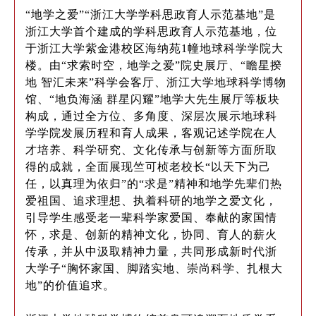
“地学之爱”“浙江大学学科思政育人示范基地”是
浙江大学首个建成的学科思政育人示范基地，位
于浙江大学紫金港校区海纳苑1幢地球科学学院大
楼。由“求索时空，地学之爱”院史展厅、“瞻星揆
地 智汇未来”科学会客厅、浙江大学地球科学博物
馆、“地负海涵 群星闪耀”地学大先生展厅等板块
构成，通过全方位、多角度、深层次展示地球科
学学院发展历程和育人成果，客观记述学院在人
才培养、科学研究、文化传承与创新等方面所取
得的成就，全面展现竺可桢老校长“以天下为己
任，以真理为依归”的“求是”精神和地学先辈们热
爱祖国、追求理想、执着科研的地学之爱文化，
引导学生感受老一辈科学家爱国、奉献的家国情
怀，求是、创新的精神文化，协同、育人的薪火
传承，并从中汲取精神力量，共同形成新时代浙
大学子“胸怀家国、脚踏实地、崇尚科学、扎根大
地”的价值追求。