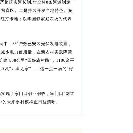
，严格落实河长制,对全村8条河道制定一
不留盲区。二是持续开发当地特色。充
网红打卡地；以李国叙家庭农场为代表
民中，3%户数已安装光伏发电装置，
效减少电力使用量，在新农村实践降碳
.88公里“四好农村路”，1100余平
“儿童之家”......这一点一滴的“好
民实现了家门口创业创收，家门口“网红
盼中的未来乡村模样正日益清晰。