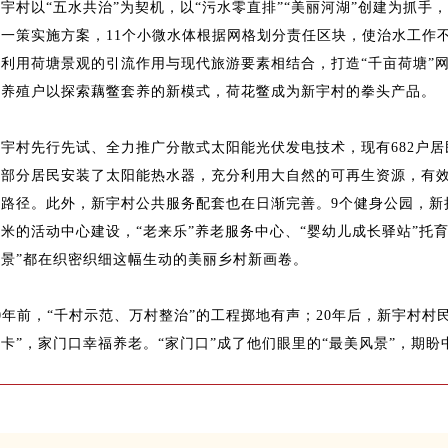
宇村以“五水共治”为契机，以“污水零直排”“美丽河湖”创建为抓手
河一策实施方案，11个小微水体根据网格划分责任区块，使治水工作
分利用荷塘景观的引流作用与现代旅游要素相结合，打造“千亩荷塘”
的养殖户以探索藕鳖套养的新模式，荷花鳖成为新宇村的拳头产品。
新宇村先行先试、全力推广分散式太阳能光伏发电技术，现有682户居
大部分居民安装了太阳能热水器，充分利用大自然的可再生资源，有
路径。此外，新宇村公共服务配套也在日渐完善。9个健身公园，新扩建4
米的活动中心建设，“老来乐”养老服务中心、“婴幼儿成长驿站”托育点及
风景”都在织密织细这幅生动的美丽乡村新画卷。
0年前，“千村示范、万村整治”的工程掷地有声；20年后，新宇村村
打卡”，家门口幸福养老。“家门口”成了他们眼里的“最美风景”，期