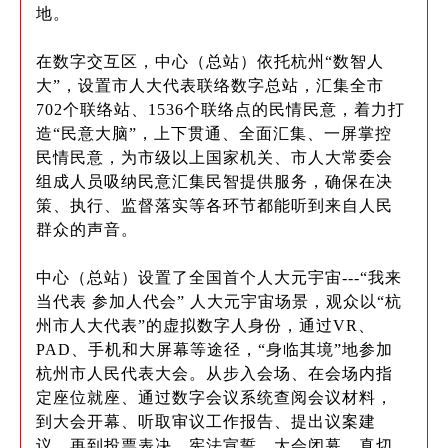
地。
在数字交互区，中心（总站）依托杭州“数智人
大”，设置市人大代表联络数字总站，汇集全市
702个联络站、1536个联络点的民情民意，着力打
造“民意大脑”，上下贯通、全面汇集、一屏掌控
民情民意，为市级以上国家机关、市人大常委会
组成人员吸纳民意汇集民智提供服务，确保在决
策、执行、监督落实等各环节都能听到来自人民
群众的声音。
中心（总站）设置了全国首个人大元宇宙---“我来
当代表 参加人代会” 人大元宇宙场景，观众以“杭
州市人大代表”的虚拟数字人身份，通过VR、
PAD、手机和大屏幕等途径，“身临其境”地参加
杭州市人民代表大会。从步入会场、在会场内指
定座位就座、通过数字会议系统查阅会议材料，
到大会开幕、听取审议工作报告、提出议案建
议，再到投票表决、宪法宣誓、大会闭幕，真切