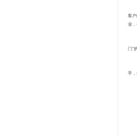
客户
业，
门”
手，