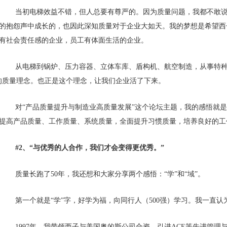
当初电梯效益不错，但人总要有尊严的。因为质量问题，我都不敢
的抱怨声中成长的，也因此深知质量对于企业大如天。我的梦想是希望西
有社会责任感的企业，员工有体面生活的企业。
从电梯到锅炉、压力容器、立体车库、盾构机、航空制造，从事特种
的质量理念。也正是这个理念，让我们企业活了下来。
对“产品质量提升与制造业高质量发展”这个论坛主题，我的感悟就
提高产品质量、工作质量、系统质量，全面提升习惯质量，培养良好的工
#2、
“与优秀的人合作，我们才会变得更优秀。”
质量长跑了50年，我还想和大家分享两个感悟：“学”和“域”。
第一个就是“学”字，好学为福，向同行人（500强）学习。我一直
1997年，我带领西子与美国奥的斯公司合资，引进ACE等先进管理