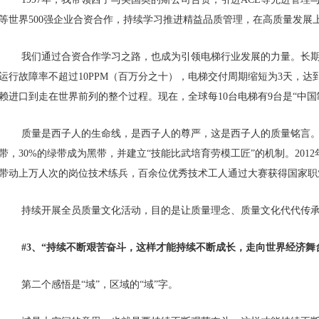
等世界500强企业合资合作，持续学习推进精益品质管理，在高质量发展
我们通过合资合作学习之路，也成为引领电梯行业发展的力量。长
运行故障率不超过10PPM（百万分之十），电梯交付周期缩短为3天，达
赖进口到走在世界前列的整个过程。现在，全球每10台电梯有9台是“中国
质量是西子人的生命线，是西子人的尊严，这是西子人的质量铭言。
带，30%的绿带成为黑带，并建立“技能比武培育劳模工匠”的机制。201
带动上万人次的岗位技术练兵，百余位优秀技术工人通过大赛获得国家职
持续开展全员质量文化活动，目的是让质量理念、质量文化代代传
#3、
“持续不断艰苦奋斗，这样才能持续不断成长，走向世界经济舞
第二个感悟是“域”，区域的“域”字。