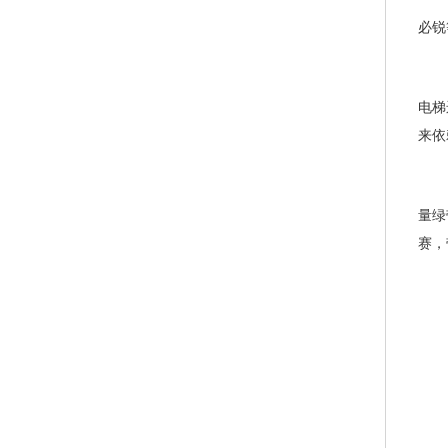
必锐
电梯
来依
量绿
赛，