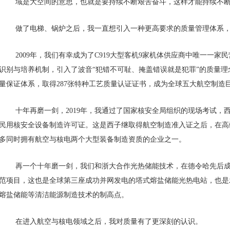
域是大空间的意思，也就是要持续不断艰苦奋斗，这样才能持续不
做了电梯、锅炉之后，我一直想引入一种更高要求的质量管理体系
2009年，我们有幸成为了C919大型客机9家机体供应商中唯一一
识别与培养机制，引入了波音“犯错不可耻、掩盖错误就是犯罪”的质量理
量保证体系，取得287张特种工艺质量认证证书，成为全球五大航空制造
十年再磨一剑，2019年，我通过了国家核安全局组织的现场考试，
民用核安全设备制造许可证。这是西子继取得航空制造准入证之后，在高
多同时拥有航空与核电两个大型装备制造资质的企业之一。
再一个十年磨一剑，我们和浙大合作光热储能技术，在德令哈先后成功
范项目，这也是全球第三座成功并网发电的塔式熔盐储能光热电站，也是
熔盐储能等清洁能源制造技术的制高点。
在进入航空与核电领域之后，我对质量有了更深刻的认识。