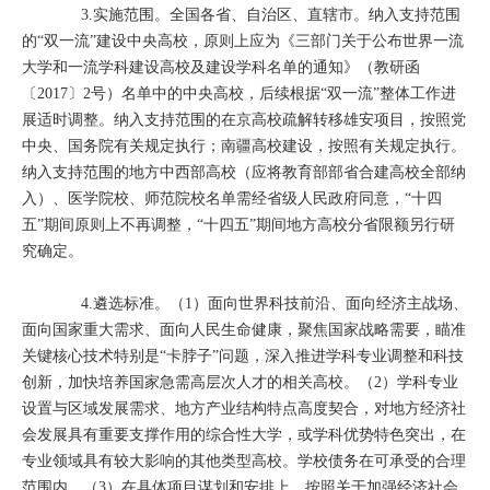
3.实施范围。全国各省、自治区、直辖市。纳入支持范围
的“双一流”建设中央高校，原则上应为《三部门关于公布世界一流
大学和一流学科建设高校及建设学科名单的通知》（教研函
〔2017〕2号）名单中的中央高校，后续根据“双一流”整体工作进
展适时调整。纳入支持范围的在京高校疏解转移雄安项目，按照党
中央、国务院有关规定执行；南疆高校建设，按照有关规定执行。
纳入支持范围的地方中西部高校（应将教育部部省合建高校全部纳
入）、医学院校、师范院校名单需经省级人民政府同意，“十四
五”期间原则上不再调整，“十四五”期间地方高校分省限额另行研
究确定。
4.遴选标准。（1）面向世界科技前沿、面向经济主战场、
面向国家重大需求、面向人民生命健康，聚焦国家战略需要，瞄准
关键核心技术特别是“卡脖子”问题，深入推进学科专业调整和科技
创新，加快培养国家急需高层次人才的相关高校。（2）学科专业
设置与区域发展需求、地方产业结构特点高度契合，对地方经济社
会发展具有重要支撑作用的综合性大学，或学科优势特色突出，在
专业领域具有较大影响的其他类型高校。学校债务在可承受的合理
范围内。（3）在具体项目谋划和安排上，按照关于加强经济社会