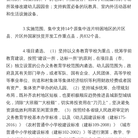
所装修改建幼儿园园舍；支持购置必备的玩教具、室内外活动器材
和生活设施设备。
3.实施范围。集中支持14个原集中连片特困地区的片区
县、片区外国家扶贫开发工作重点县，共832个县。
4.项目遴选。（1）坚持以义务教育学校为重点，统筹学前
教育建设。按照“建设一所，达标一所”的原则，在项目县（市、
区）独立设置的公办义务教育学校范围内遴选。幼儿园范围为，政
府及其有关部门举办，或者军队、国有企业、人民团体、高等学校
等事业单位、街道和村集体等集体经济组织等利用财政经费或者国
有资产、集体资产举办的幼儿园。（2）坚持城乡统筹、合理规划
布局，既补齐农村地区短板，也要积极顺应趋势推进县城新型城镇
化，消除“大班额”“大校额”，切实将投资用在“刀刃上”，坚决避免
资源低效利用甚至闲置浪费。（3）按照经各省级人民政府审定的
义务教育学校基本办学标准，以及《幼儿园建设标准（建标175-
2016）》《农村普通中小学校建设标准（建标109-2008）》《城市
普通中小学校建设标准（建标102-2002）》等进行测算，教学、学