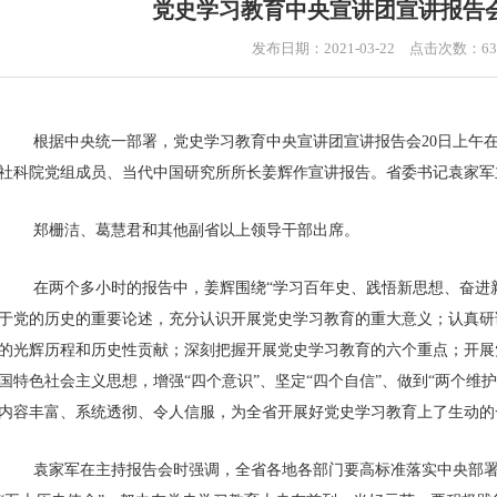
党史学习教育中央宣讲团宣讲报告
发布日期：2021-03-22 点击次数：6
根据中央统一部署，党史学习教育中央宣讲团宣讲报告会20日上午在
社科院党组成员、当代中国研究所所长姜辉作宣讲报告。省委书记袁家军
郑栅洁、葛慧君和其他副省以上领导干部出席。
在两个多小时的报告中，姜辉围绕“学习百年史、践悟新思想、奋进新
于党的历史的重要论述，充分认识开展党史学习教育的重大意义；认真研
的光辉历程和历史性贡献；深刻把握开展党史学习教育的六个重点；开展
国特色社会主义思想，增强“四个意识”、坚定“四个自信”、做到“两个维
内容丰富、系统透彻、令人信服，为全省开展好党史学习教育上了生动的
袁家军在主持报告会时强调，全省各地各部门要高标准落实中央部署和