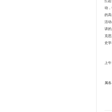
扛起
动，
的高
活动
讲的
克思
史学
上午
属各