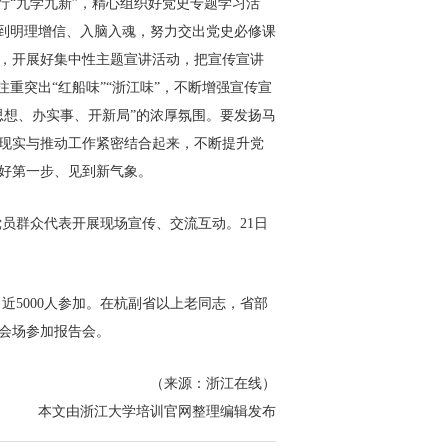
行“九学九新”，精心组织好党史专题学习活
做到明理增信、入脑入魂，努力交出党史必修课
，开展好集中性主题宣讲活动，把宣传宣讲
重突出“红船味”“浙江味”，不断增强宣传宣
思想、办实事、开新局”的浓厚氛围。要发扬马
现实与推动工作紧密结合起来，不断提升党
好第一步、见到新气象。
群众代表开展现场宣传、交流互动。21日
5000人参加。在杭副省以上老同志，省部
会场参加报告会。
（来源：浙江在线）
本文由浙江大学培训官网整理编辑发布