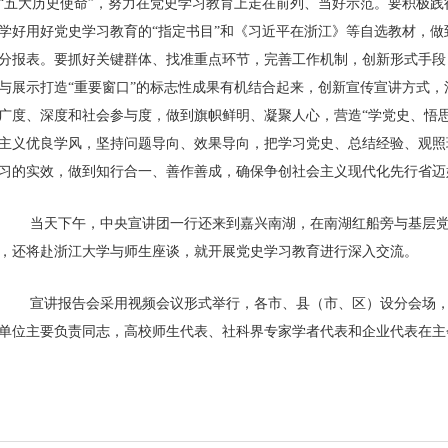
“五大历史使命”，努力在党史学习教育上走在前列、当好示范。要积极践
学好用好党史学习教育的“指定书目”和《习近平在浙江》等自选教材，
分报表。要抓好关键群体、找准重点环节，完善工作机制，创新形式手段
与展示打造“重要窗口”的标志性成果有机结合起来，创新宣传宣讲方式，注
广度、深度和社会参与度，做到旗帜鲜明、凝聚人心，营造“学党史、悟
主义优良学风，坚持问题导向、效果导向，把学习党史、总结经验、观照
习的实效，做到知行合一、善作善成，确保争创社会主义现代化先行省迈
当天下午，中央宣讲团一行还来到嘉兴南湖，在南湖红船旁与基层党员
，还将赴浙江大学与师生座谈，就开展党史学习教育进行深入交流。
宣讲报告会采用视频会议形式举行，各市、县（市、区）设分会场，近
单位主要负责同志，高校师生代表、社科界专家学者代表和企业代表在主