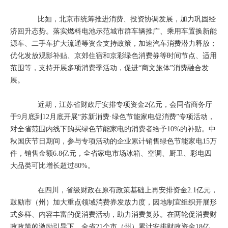
比如，北京市统筹推进消费、投资协调发展，加力巩固经
济回升态势。落实燃料电池示范城市群车辆推广、乘用车置换新能
源车、二手车扩大流通等资金支持政策，加速汽车消费潜力释放；
优化发放观影补贴、京郊住宿和京彩绿色消费券等时间节点、适用
范围等，支持开展多项消费季活动，促进“商文旅体”消费融合发
展。
近期，江苏省财政厅安排专项资金2亿元，会同省商务厅
于9月底到12月底开展“苏新消费·绿色节能家电促消费”专项活动，
对全省范围内线下购买绿色节能家电的消费者给予10%的补贴。中
秋国庆节日期间，参与专项活动的企业累计销售绿色节能家电15万
件，销售金额6.8亿元，全省家电市场冰箱、空调、厨卫、彩电四
大品类可比增长超过80%。
在四川，省级财政在原有政策基础上再安排资金2.1亿元，
鼓励市（州）加大重点领域消费券发放力度，因地制宜组织开展形
式多样、内容丰富的促消费活动，助力消费复苏。在两轮促消费财
政政策的激励引导下，全省21个市（州）累计安排财政资金18亿