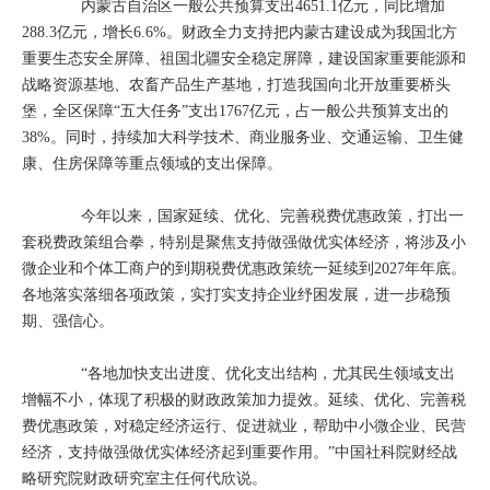
内蒙古自治区一般公共预算支出4651.1亿元，同比增加
288.3亿元，增长6.6%。财政全力支持把内蒙古建设成为我国北方
重要生态安全屏障、祖国北疆安全稳定屏障，建设国家重要能源和
战略资源基地、农畜产品生产基地，打造我国向北开放重要桥头
堡，全区保障“五大任务”支出1767亿元，占一般公共预算支出的
38%。同时，持续加大科学技术、商业服务业、交通运输、卫生健
康、住房保障等重点领域的支出保障。
今年以来，国家延续、优化、完善税费优惠政策，打出一
套税费政策组合拳，特别是聚焦支持做强做优实体经济，将涉及小
微企业和个体工商户的到期税费优惠政策统一延续到2027年年底。
各地落实落细各项政策，实打实支持企业纾困发展，进一步稳预
期、强信心。
“各地加快支出进度、优化支出结构，尤其民生领域支出
增幅不小，体现了积极的财政政策加力提效。延续、优化、完善税
费优惠政策，对稳定经济运行、促进就业，帮助中小微企业、民营
经济，支持做强做优实体经济起到重要作用。”中国社科院财经战
略研究院财政研究室主任何代欣说。